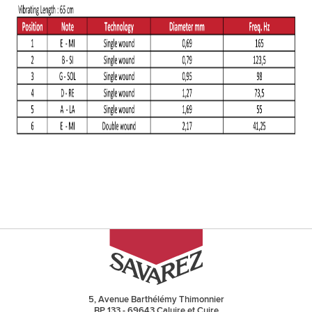
5, Avenue Barthélémy Thimonnier
BP 133 - 69643 Caluire et Cuire